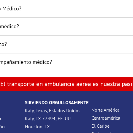
o Médico?
 médico?
co?
acompañamiento médico?
El transporte en ambulancia aérea es nuestra pas
SIRVIENDO ORGULLOSAMENTE
Norte América
Katy, Texas, Estados Unidos
Centroamérica
o
Katy, TX 77494, EE. UU.
El Caribe
ión
Houston, TX