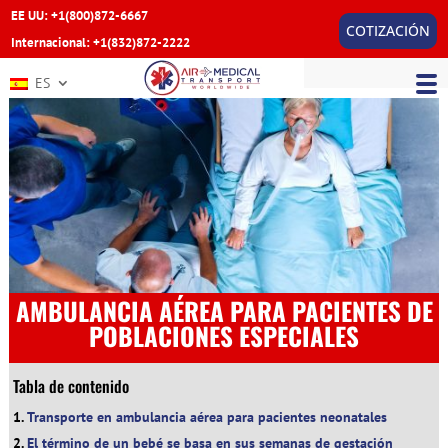
EE UU: +1(800)872-6667
COTIZACIÓN
Internacional: +1(832)872-2222
ES
AMBULANCIA AÉREA PARA PACIENTES DE
POBLACIONES ESPECIALES
Tabla de contenido
Transporte en ambulancia aérea para pacientes neonatales
El término de un bebé se basa en sus semanas de gestación