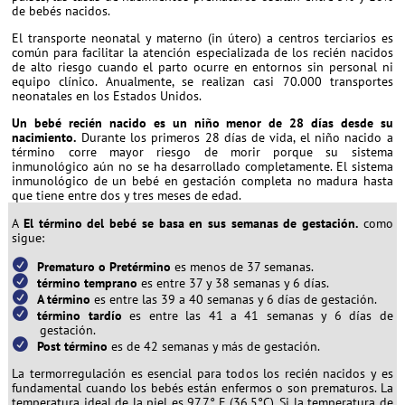
de bebés nacidos.
El transporte neonatal y materno (in útero) a centros terciarios es
común para facilitar la atención especializada de los recién nacidos
de alto riesgo cuando el parto ocurre en entornos sin personal ni
equipo clínico. Anualmente, se realizan casi 70.000 transportes
neonatales en los Estados Unidos.
Un bebé recién nacido es un niño menor de 28 días desde su
nacimiento.
Durante los primeros 28 días de vida, el niño nacido a
término corre mayor riesgo de morir porque su sistema
inmunológico aún no se ha desarrollado completamente. El sistema
inmunológico de un bebé en gestación completa no madura hasta
que tiene entre dos y tres meses de edad.
A
El término del bebé se basa en sus semanas de gestación.
como
sigue:
Prematuro o Pretérmino
es menos de 37 semanas.
término temprano
es entre 37 y 38 semanas y 6 días.
A término
es entre las 39 a 40 semanas y 6 días de gestación.
término tardío
es entre las 41 a 41 semanas y 6 días de
gestación.
Post término
es de 42 semanas y más de gestación.
La termorregulación es esencial para todos los recién nacidos y es
fundamental cuando los bebés están enfermos o son prematuros. La
temperatura ideal de la piel es 97,7° F (36,5°C). Si la temperatura de