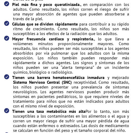
Piel más fina y poco queratinizada.
, en comparación con los
adultos. Como resultado, los niños corren el riesgo de sufrir
una mayor absorción de agentes que pueden absorberse a
través de la piel.
Células que se dividen rápidamente
para contribuir a su rápido
ritmo de crecimiento. Como resultado, los niños son más
susceptibles a los efectos de la radiación que los adultos.
Mayor frecuencia cardíaca y respiratoria.
, lo que lleva a
volúmenes minutos proporcionalmente mayores. Como
resultado, los niños pueden ser más susceptibles a los agentes
absorbidos por vía pulmonar que los adultos con la misma
exposición. Los niños también pueden responder más
rápidamente a dichos agentes. Los signos y síntomas de los
niños pueden ser una “alerta temprana” de un incidente
químico, biológico o radiológico.
Tienen una barrera hematoencefálica inmadura
y mejorado
Sistema Nervioso Central (SNC)
receptividad. Como resultado,
los niños pueden presentar una prevalencia de síntomas
neurológicos. Los agentes nerviosos pueden producir más
síntomas en pacientes pediátricos, lo que requiere niveles de
tratamiento para niños que no están indicados para adultos
con el mismo nivel de exposición.
Tienen una tasa metabólica más alta
Por lo tanto, son más
susceptibles a los contaminantes en los alimentos o el agua y
corren un mayor riesgo de sufrir una mayor pérdida de agua
cuando están enfermos o estresados. Las dosis de medicamento
se calculan en función del peso y el tamaño corporal del niño.