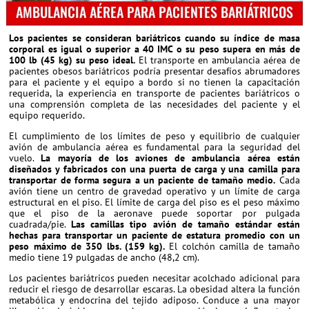
AMBULANCIA AÉREA PARA PACIENTES BARIÁTRICOS
Los pacientes se consideran bariátricos cuando su índice de masa
corporal es igual o superior a 40 IMC o su peso supera en más de
100 lb (45 kg) su peso ideal.
El transporte en ambulancia aérea de
pacientes obesos bariátricos podría presentar desafíos abrumadores
para el paciente y el equipo a bordo si no tienen la capacitación
requerida, la experiencia en transporte de pacientes bariátricos o
una comprensión completa de las necesidades del paciente y el
equipo requerido.
El cumplimiento de los límites de peso y equilibrio de cualquier
avión de ambulancia aérea es fundamental para la seguridad del
vuelo.
La mayoría de los aviones de ambulancia aérea están
diseñados y fabricados con una puerta de carga y una camilla para
transportar de forma segura a un paciente de tamaño medio.
Cada
avión tiene un centro de gravedad operativo y un límite de carga
estructural en el piso. El límite de carga del piso es el peso máximo
que el piso de la aeronave puede soportar por pulgada
cuadrada/pie.
Las camillas tipo avión de tamaño estándar están
hechas para transportar un paciente de estatura promedio con un
peso máximo de 350 lbs. (159 kg).
El colchón camilla de tamaño
medio tiene 19 pulgadas de ancho (48,2 cm).
Los pacientes bariátricos pueden necesitar acolchado adicional para
reducir el riesgo de desarrollar escaras. La obesidad altera la función
metabólica y endocrina del tejido adiposo. Conduce a una mayor