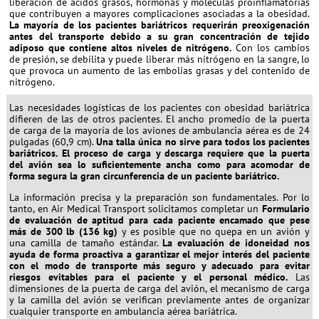
liberación de ácidos grasos, hormonas y moléculas proinflamatorias
que contribuyen a mayores complicaciones asociadas a la obesidad.
La mayoría de los pacientes bariátricos requerirán preoxigenación
antes del transporte debido a su gran concentración de tejido
adiposo que contiene altos niveles de nitrógeno.
Con los cambios
de presión, se debilita y puede liberar más nitrógeno en la sangre, lo
que provoca un aumento de las embolias grasas y del contenido de
nitrógeno.
Las necesidades logísticas de los pacientes con obesidad bariátrica
difieren de las de otros pacientes. El ancho promedio de la puerta
de carga de la mayoría de los aviones de ambulancia aérea es de 24
pulgadas (60,9 cm).
Una talla única no sirve para todos los pacientes
bariátricos. El proceso de carga y descarga requiere que la puerta
del avión sea lo suficientemente ancha como para acomodar de
forma segura la gran circunferencia de un paciente bariátrico.
La información precisa y la preparación son fundamentales. Por lo
tanto, en Air Medical Transport solicitamos completar un
Formulario
de evaluación de aptitud para cada paciente encamado que pese
más de 300 lb (136 kg)
y es posible que no quepa en un avión y
una camilla de tamaño estándar.
La evaluación de idoneidad nos
ayuda de forma proactiva a garantizar el mejor interés del paciente
con el modo de transporte más seguro y adecuado para evitar
riesgos evitables para el paciente y el personal médico.
Las
dimensiones de la puerta de carga del avión, el mecanismo de carga
y la camilla del avión se verifican previamente antes de organizar
cualquier transporte en ambulancia aérea bariátrica.