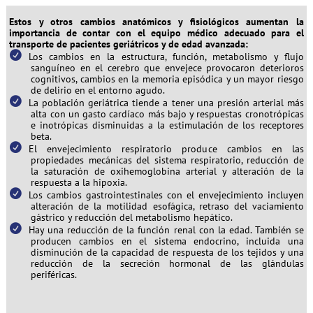
Estos y otros cambios anatómicos y fisiológicos aumentan la
importancia de contar con el equipo médico adecuado para el
transporte de pacientes geriátricos y de edad avanzada:
Los cambios en la estructura, función, metabolismo y flujo
sanguíneo en el cerebro que envejece provocaron deterioros
cognitivos, cambios en la memoria episódica y un mayor riesgo
de delirio en el entorno agudo.
La población geriátrica tiende a tener una presión arterial más
alta con un gasto cardíaco más bajo y respuestas cronotrópicas
e inotrópicas disminuidas a la estimulación de los receptores
beta.
El envejecimiento respiratorio produce cambios en las
propiedades mecánicas del sistema respiratorio, reducción de
la saturación de oxihemoglobina arterial y alteración de la
respuesta a la hipoxia.
Los cambios gastrointestinales con el envejecimiento incluyen
alteración de la motilidad esofágica, retraso del vaciamiento
gástrico y reducción del metabolismo hepático.
Hay una reducción de la función renal con la edad. También se
producen cambios en el sistema endocrino, incluida una
disminución de la capacidad de respuesta de los tejidos y una
reducción de la secreción hormonal de las glándulas
periféricas.