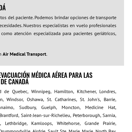
DÁ
itos del paciente. Podemos brindar opciones de transporte
ecesidades. Nuestros especialistas en vuelo profesionales
 como atención especializada para pacientes geriátricos,
on
Air Medical Transport
.
EVACUACIÓN MÉDICA AÉREA PARA LAS
 DE CANADÁ
 de Quebec, Winnipeg, Hamilton, Kitchener, Londres,
on, Windsor, Oshawa, St. Catharines, St. John's, Barrie,
anaimo, Sudbury, Guelph, Moncton, Medicine Hat,
 Brantford, Saint-Jean-sur-Richelieu, Peterborough, Sarnia,
 Lethbridge, Kamloops, Whitehorse, Grande Prairie,
Drummondville, Airdrie, Sault Ste. Marie. Marie, North Bay,