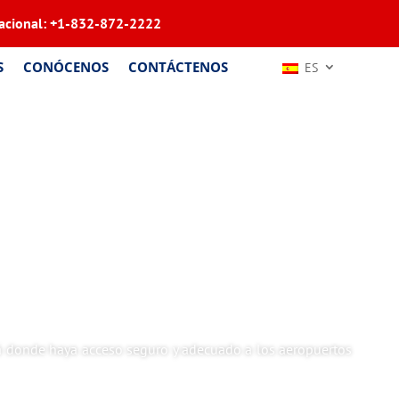
acional:
+1-832-872-2222
S
CONÓCENOS
CONTÁCTENOS
ES
dá donde haya acceso seguro y adecuado a los aeropuertos