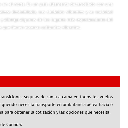
o en el norte. Es un país altamente desarrollado con una
aleza deshabitada, sus ciudades vibrantes y su sociedad
 y alberga algunos de los lugares más espectaculares del
 que tienen escenas culturales vibrantes.
transiciones seguras de cama a cama en todos los vuelos
 querido necesita transporte en ambulancia aérea hacia o
 para obtener la cotización y las opciones que necesita.
s de Canadá: