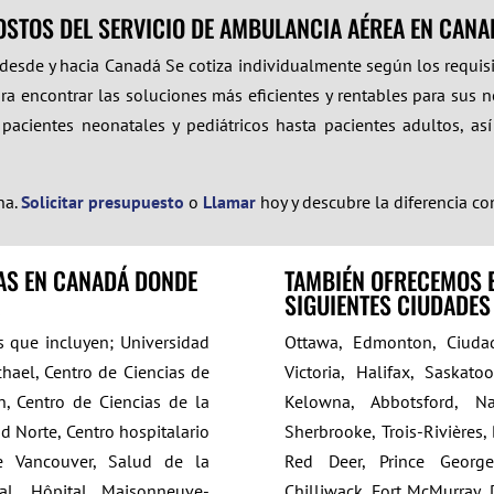
OSTOS DEL SERVICIO DE AMBULANCIA AÉREA EN CANA
 desde y hacia
Canadá
Se cotiza individualmente según los requis
ra encontrar las soluciones más eficientes y rentables para sus n
acientes neonatales y pediátricos hasta pacientes adultos, así
na.
Solicitar presupuesto
o
Llamar
hoy y descubre la diferencia c
CAS EN CANADÁ DONDE
TAMBIÉN OFRECEMOS 
SIGUIENTES CIUDADES
 que incluyen; Universidad
Ottawa, Edmonton, Ciudad
chael, Centro de Ciencias de
Victoria, Halifax, Saskato
, Centro de Ciencias de la
Kelowna, Abbotsford, N
d Norte, Centro hospitalario
Sherbrooke, Trois-Rivières,
e Vancouver, Salud de la
Red Deer, Prince George,
al, Hôpital Maisonneuve-
Chilliwack, Fort McMurray, 