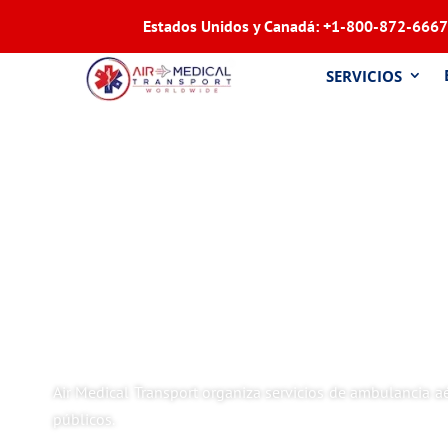
Estados Unidos y Canadá:
+1-800-872-6667
SERVICIOS
Air Medical Transport organiza servicios de ambulancia 
públicos.