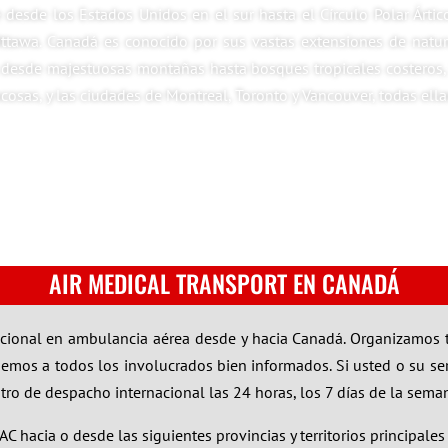
desde los Estados Unidos en el sur hasta el Círculo Polar Ártic
ttawa. Canadá es conocido por sus vastas extensiones de natur
s, desde majestuosas montañas hasta bosques tropicales costeros,
sas, y las ciudades de Montreal, Toronto y Vancouver, todas ellas
AIR MEDICAL TRANSPORT EN CANADÁ
acional en ambulancia aérea desde y hacia Canadá. Organizamos 
os a todos los involucrados bien informados. Si usted o su ser
o de despacho internacional las 24 horas, los 7 días de la semana
 hacia o desde las siguientes provincias y territorios principale