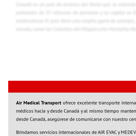
Canadá es un país de América del Norte que se extiende 
población de 37 millones de personas y su capital es O
multicultural. El país tiene una amplia gama de paisaje
mundo, como las Cataratas del Niágara y las Montañas Roco
Air Medical Transport
ofrece excelente transporte intern
médicos hacia y desde Canadá y al mismo tiempo mantenem
desde Canadá, asegúrese de comunicarse con nuestro centr
Brindamos servicios internacionales de AIR EVAC y MEDEVAC