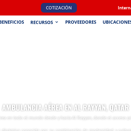
COTIZACIÓN
Intern
BENEFICIOS
PROVEEDORES
UBICACIONE
RECURSOS
AMBULANCIA AÉREA EN AL RAYYAN, QATAR
érea en todo el mundo desde y hacia Al Rayyan, donde el acceso pú
d dinámica conocida por su combinación de modernidad y cultura t