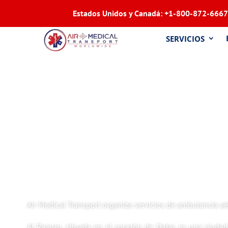
Estados Unidos y Canadá:
+1-800-872-6667
SERVICIOS
Air Medical Transport organiza servicios de ambulancia a
Al Rayyan, situada en el corazón de Qatar, es una ciuda