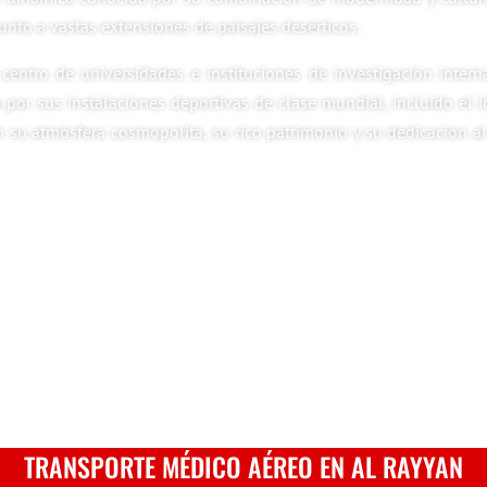
unto a vastas extensiones de paisajes desérticos.
entro de universidades e instituciones de investigación interna
 por sus instalaciones deportivas de clase mundial, incluido el i
su atmósfera cosmopolita, su rico patrimonio y su dedicación al
TRANSPORTE MÉDICO AÉREO EN AL RAYYAN