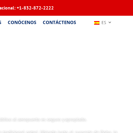
acional:
+1-832-872-2222
S
CONÓCENOS
CONTÁCTENOS
ES
blico al aeropuerto es seguro y apropiado.
radicional qatarí. Ubicada justo al suroeste de Doha, la