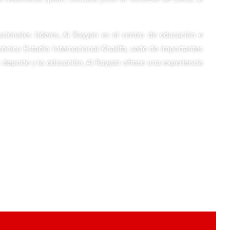
cionales líderes, Al Rayyan es el centro de educación e
cónico Estadio Internacional Khalifa, sede de importantes
 deporte y la educación, Al Rayyan ofrece una experiencia