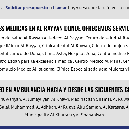
na.
Solicitar presupuesto
o
Llamar
hoy y descubre la diferencia c
ES MÉDICAS EN AL RAYYAN DONDE OFRECEMOS SERVI
 de salud Al Rayyan Al Jadeed, Al Rayyan, Centro de salud Al Rayya
ediátrico Al Rayyan, Clínica dental Al Rayyan, Clínica de mujeres
tal clínico de Doha, Clínica Aster, Hospital Zena, Centro médico 
tro Ezdan para la excelencia médica , Centro Médico Al Mana, Ce
mplejo Médico Al Istiqama, Clínica Especializada para Mujeres y Ni
 EN AMBULANCIA HACIA Y DESDE LAS SIGUIENTES C
Ghuwariyah, Al Jumayliyah, Al Khawr, Madinat ash Shamal, Al Ruwai
Salal Muhammad, Al Adhbah, Ar Ru'ays, Abu Samrah, Al Karaana, Al A
Municipality, Al Kharrara y Al Shahaniyah.