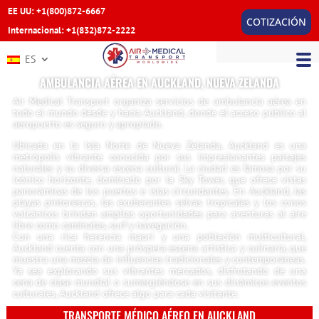
EE UU: +1(800)872-6667
COTIZACIÓN
Internacional: +1(832)872-2222
ES
AMBULANCIA AÉREA EN AUCKLAND, NUEVA ZELANDA
Air Medical Transport organiza servicios de ambulancia aérea en
todo el mundo desde y hacia Auckland, donde el acceso público al
aeropuerto es seguro y apropiado.
Ubicada en la Isla Norte de Nueva Zelanda, Auckland es una
metrópolis vibrante conocida por sus impresionantes paisajes
naturales y su diversa escena cultural. La ciudad es famosa por su
icónico horizonte, dominado por la Sky Tower, que ofrece vistas
panorámicas de los puertos e islas circundantes. En Auckland, las
playas pintorescas, las exuberantes selvas tropicales y los conos
volcánicos brindan amplias oportunidades para aventuras al aire
libre como caminatas, surf y navegación.
Con una rica herencia maorí y una población multicultural,
Auckland cuenta con una próspera escena artística y culinaria, que
muestra una mezcla de influencias tradicionales y contemporáneas.
Ya sea explorando sus vibrantes mercados, disfrutando de una
cena de clase mundial o sumergiéndose en sus dinámicos eventos
culturales, Auckland ofrece algo para cada visitante.
TRANSPORTE MÉDICO AÉREO EN AUCKLAND