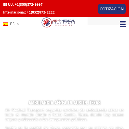
EE UU: +1(800)872-6667
COTIZACIÓN
Internacional: +1(832)872-2222
ES
AMBULANCIA AÉREA EN AUSTIN, TEXAS
Air Medical Transport organiza servicios de ambulancia aérea en
todo el mundo desde y hacia Austin, Texas, donde hay acceso
seguro y adecuado a los aeropuertos públicos.
Austin es la capital de Texas, conocida por su música en vivo,