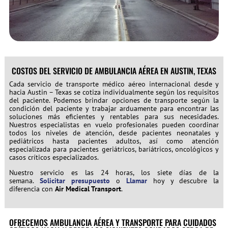
COSTOS DEL SERVICIO DE AMBULANCIA AÉREA EN AUSTIN, TEXAS
Cada servicio de transporte médico aéreo internacional desde y
hacia Austin – Texas se cotiza individualmente según los requisitos
del paciente. Podemos brindar opciones de transporte según la
condición del paciente y trabajar arduamente para encontrar las
soluciones más eficientes y rentables para sus necesidades.
Nuestros especialistas en vuelo profesionales pueden coordinar
todos los niveles de atención, desde pacientes neonatales y
pediátricos hasta pacientes adultos, así como atención
especializada para pacientes geriátricos, bariátricos, oncológicos y
casos críticos especializados.
Nuestro servicio es las 24 horas, los siete días de la
semana.
Solicitar presupuesto
o
Llamar
hoy y descubre la
diferencia con
Air Medical Transport
.
OFRECEMOS AMBULANCIA AÉREA Y TRANSPORTE PARA CUIDADOS