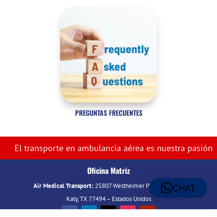
PREGUNTAS FRECUENTES
El transporte en ambulancia aérea es nuestra pasión
Oficina Matriz
Air Medical Transport:
25807 Westheimer Pkwy., Ste 411
CHAT
Katy, TX 77494 – Estados Unidos