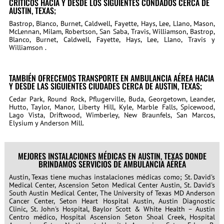
CRÍTICOS HACIA Y DESDE LOS SIGUIENTES CONDADOS CERCA DE
AUSTIN, TEXAS;
Bastrop, Blanco, Burnet, Caldwell, Fayette, Hays, Lee, Llano, Mason,
McLennan, Milam, Robertson, San Saba, Travis, Williamson, Bastrop,
Blanco, Burnet, Caldwell, Fayette, Hays, Lee, Llano, Travis y
Williamson .
TAMBIÉN OFRECEMOS TRANSPORTE EN AMBULANCIA AÉREA HACIA
Y DESDE LAS SIGUIENTES CIUDADES CERCA DE AUSTIN, TEXAS;
Cedar Park, Round Rock, Pflugerville, Buda, Georgetown, Leander,
Hutto, Taylor, Manor, Liberty Hill, Kyle, Marble Falls, Spicewood,
Lago Vista, Driftwood, Wimberley, New Braunfels, San Marcos,
Elysium y Anderson Mill.
MEJORES INSTALACIONES MÉDICAS EN AUSTIN, TEXAS DONDE
BRINDAMOS SERVICIOS DE AMBULANCIA AÉREA
Austin, Texas tiene muchas instalaciones médicas como; St. David's
Medical Center, Ascension Seton Medical Center Austin, St. David's
South Austin Medical Center, The University of Texas MD Anderson
Cancer Center, Seton Heart Hospital Austin, Austin Diagnostic
Clinic, St. John's Hospital, Baylor Scott & White Health – Austin
Centro médico, Hospital Ascension Seton Shoal Creek, Hospital