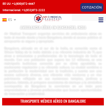
EE UU: +1(800)872-6667
COTIZACIÓN
Internacional: +1(832)872-2222
ES
AMBULANCIA AÉREA EN BANGALORE, INDIA
Air Medical Transport organiza servicios de ambulancia aérea en
todo el mundo desde y hacia Bangalore, donde el acceso público al
aeropuerto es seguro y apropiado.
Bangalore, ubicada en el sur de la India, es conocida como el
Silicon Valley de la India debido a su vibrante industria de TI, que
atrae a entusiastas y profesionales de la tecnología de todo el
mundo. Con una población que supera los 12 millones, es una
metrópolis bulliciosa conocida por su clima agradable, su
exuberante vegetación y su vibrante cultura. La ciudad combina a
la perfección la modernidad con la tradición, y cuenta con una
escena culinaria diversa, una vibrante vida nocturna y un rico
patrimonio reflejado en sus numerosos templos, jardines y
palacios. Además, el próspero ecosistema de startups y la atmósfera
cosmopolita de Bangalore lo convierten en un imán para
emprendedores y jóvenes profesionales que buscan oportunidades
de innovación y creatividad.
TRANSPORTE MÉDICO AÉREO EN BANGALORE