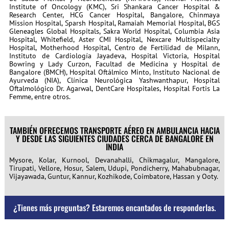
Institute of Oncology (KMC), Sri Shankara Cancer Hospital &
Research Center, HCG Cancer Hospital, Bangalore, Chinmaya
Mission Hospital, Sparsh Hospital, Ramaiah Memorial Hospital, BGS
Gleneagles Global Hospitals, Sakra World Hospital, Columbia Asia
Hospital, Whitefield, Aster CMI Hospital, Nexcare Multispecialty
Hospital, Motherhood Hospital, Centro de Fertilidad de Milann,
Instituto de Cardiología Jayadeva, Hospital Victoria, Hospital
Bowring y Lady Curzon, Facultad de Medicina y Hospital de
Bangalore (BMCH), Hospital Oftálmico Minto, Instituto Nacional de
Ayurveda (NIA), Clínica Neurológica Yashwanthapur, Hospital
Oftalmológico Dr. Agarwal, DentCare Hospitales, Hospital Fortis La
Femme, entre otros.
TAMBIÉN OFRECEMOS TRANSPORTE AÉREO EN AMBULANCIA HACIA
Y DESDE LAS SIGUIENTES CIUDADES CERCA DE BANGALORE EN
INDIA
Mysore, Kolar, Kurnool, Devanahalli, Chikmagalur, Mangalore,
Tirupati, Vellore, Hosur, Salem, Udupi, Pondicherry, Mahabubnagar,
Vijayawada, Guntur, Kannur, Kozhikode, Coimbatore, Hassan y Ooty.
¿Tienes más preguntas? Estaremos encantados de responderlas.