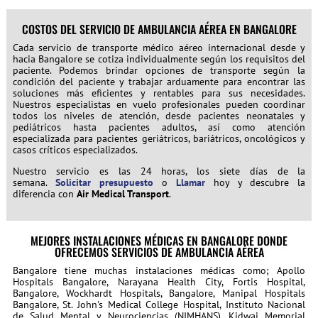
COSTOS DEL SERVICIO DE AMBULANCIA AÉREA EN BANGALORE
Cada servicio de transporte médico aéreo internacional desde y
hacia Bangalore se cotiza individualmente según los requisitos del
paciente. Podemos brindar opciones de transporte según la
condición del paciente y trabajar arduamente para encontrar las
soluciones más eficientes y rentables para sus necesidades.
Nuestros especialistas en vuelo profesionales pueden coordinar
todos los niveles de atención, desde pacientes neonatales y
pediátricos hasta pacientes adultos, así como atención
especializada para pacientes geriátricos, bariátricos, oncológicos y
casos críticos especializados.
Nuestro servicio es las 24 horas, los siete días de la
semana.
Solicitar presupuesto
o
Llamar
hoy y descubre la
diferencia con
Air Medical Transport
.
MEJORES INSTALACIONES MÉDICAS EN BANGALORE DONDE
OFRECEMOS SERVICIOS DE AMBULANCIA AÉREA
Bangalore tiene muchas instalaciones médicas como; Apollo
Hospitals Bangalore, Narayana Health City, Fortis Hospital,
Bangalore, Wockhardt Hospitals, Bangalore, Manipal Hospitals
Bangalore, St. John's Medical College Hospital, Instituto Nacional
de Salud Mental y Neurociencias (NIMHANS), Kidwai Memorial