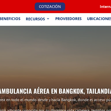
COTIZACIÓN
Intern
BENEFICIOS
PROVEEDORES
UBICACIONE
RECURSOS
AMBULANCIA AÉREA EN BANGKOK, TAILANDI
érea en todo el mundo desde y hacia Bangkok, donde el acceso pú
polis vibrante conocida por su dinámica vida callejera, templos 