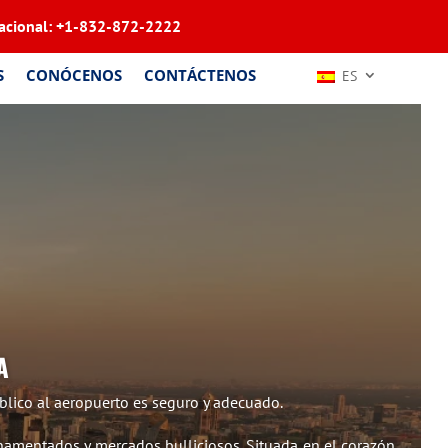
acional:
+1-832-872-2222
S
CONÓCENOS
CONTÁCTENOS
ES
A
blico al aeropuerto es seguro y adecuado.
ornamentados y mercados bulliciosos. Situada en el corazón