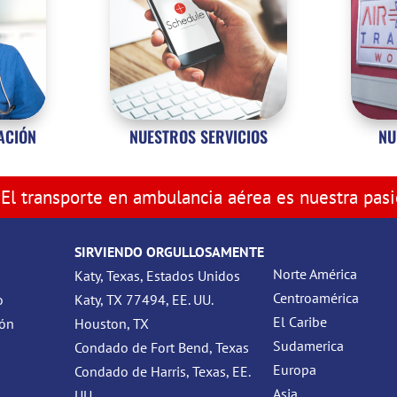
ZACIÓN
NUESTROS SERVICIOS
NU
El transporte en ambulancia aérea es nuestra pas
SIRVIENDO ORGULLOSAMENTE
Norte América
Katy, Texas, Estados Unidos
Centroamérica
o
Katy, TX 77494, EE. UU.
El Caribe
ión
Houston, TX
Sudamerica
Condado de Fort Bend, Texas
Europa
Condado de Harris, Texas, EE.
Asia
UU.