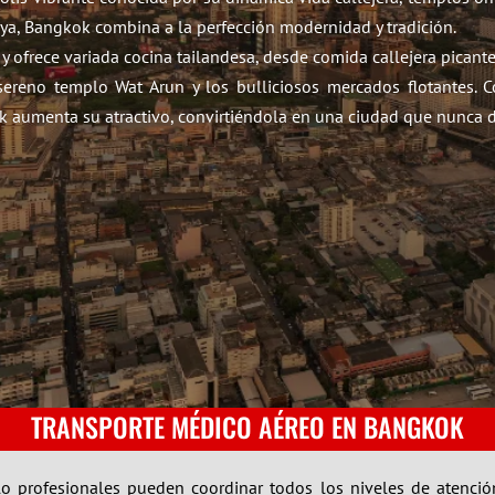
raya, Bangkok combina a la perfección modernidad y tradición.
 y ofrece variada cocina tailandesa, desde comida callejera picant
sereno templo Wat Arun y los bulliciosos mercados flotantes. C
k aumenta su atractivo, convirtiéndola en una ciudad que nunca 
TRANSPORTE MÉDICO AÉREO EN BANGKOK
elo profesionales pueden coordinar todos los niveles de atenci