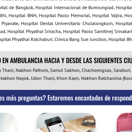
tal de Bangkok, Hospital Internacional de Bumrungrad, Hospital 
ithi, Hospital BNH, Hospital Paolo Memorial, Hospital Vajira, Hos
yavate, Hospital Dental Universitario Chulalongkorn, Hospita
d, Hospital Phyathai Sriracha, Hospital Paolo Samitivej Srinakari
ital Phyathai Ratchaburi, Clínica Bang Sue Junction, Hospital Bh
EN AMBULANCIA HACIA Y DESDE LAS SIGUIENTES CI
m Thani, Nakhon Pathom, Samut Sakhon, Chachoengsao, Saraburi, 
 Nakhon Nayok, Udon Thani, Khon Kaen, Nakhon Ratchasima (Korat
es más preguntas? Estaremos encantados de respond