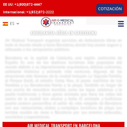
EE UU: +1(800)872-6667
COTIZACIÓN
Internacional: +1(832)872-2222
ES
AMBULANCIA AÉREA EN BARCELONA
Air Medical Transport organiza servicios de Ambulancia Aérea en
todo el mundo desde y hacia Barcelona, donde hay acceso seguro y
adecuado a los aeropuertos públicos.
Barcelona es la capital de Cataluña, una región autónoma de
España. Es uno de los destinos turísticos más populares del
mundo debido a su impresionante arquitectura, delicias culinarias,
ambiente histórico y animada vida nocturna. Algunas de las
atracciones más famosas de la ciudad incluyen La Sagrada Familia,
el Parque Güell, el estadio Camp Nou, el paseo marítimo de Las
Ramblas y La Barceloneta frente a la playa; También es hogar de
una cocina de renombre mundial, como las tapas catalanas y la
paella tradicional; y tiene gente animada que llena las calles del
centro de la ciudad con música y baile. El animado y bullicioso
puerto costero personifica el estilo de vida relajado de Barcelona
con sus restaurantes, clubes y complejos turísticos de playa. Los
turistas acuden en masa a Barcelona por sus eventos culturales,
conciertos y exposiciones.
AIR MEDICAL TRANSPORT EN BARCELONA