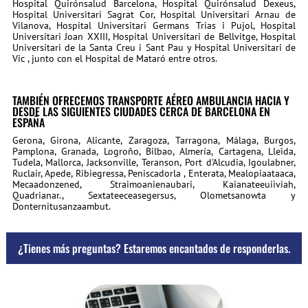
Hospital Quirónsalud Barcelona, Hospital Quirónsalud Dexeus,
Hospital Universitari Sagrat Cor, Hospital Universitari Arnau de
Vilanova, Hospital Universitari Germans Trias i Pujol, Hospital
Universitari Joan XXIII, Hospital Universitari de Bellvitge, Hospital
Universitari de la Santa Creu i Sant Pau y Hospital Universitari de
Vic , junto con el Hospital de Mataró entre otros.
TAMBIÉN OFRECEMOS TRANSPORTE AÉREO AMBULANCIA HACIA Y
DESDE LAS SIGUIENTES CIUDADES CERCA DE BARCELONA EN
ESPAÑA
Gerona, Girona, Alicante, Zaragoza, Tarragona, Málaga, Burgos,
Pamplona, Granada, Logroño, Bilbao, Almería, Cartagena, Lleida,
Tudela, Mallorca, Jacksonville, Teranson, Port d'Alcudia, Igoulabner,
Ruclair, Apede, Ribiegressa, Peniscadorla , Enterata, Mealopiaataaca,
Mecaadonzened, Straimoanienaubari, Kaianateeuiiviah,
Quadrianar., Sextateeceasegersus, Olometsanowta y
Donternitusanzaambut.
¿Tienes más preguntas? Estaremos encantados de responderlas.