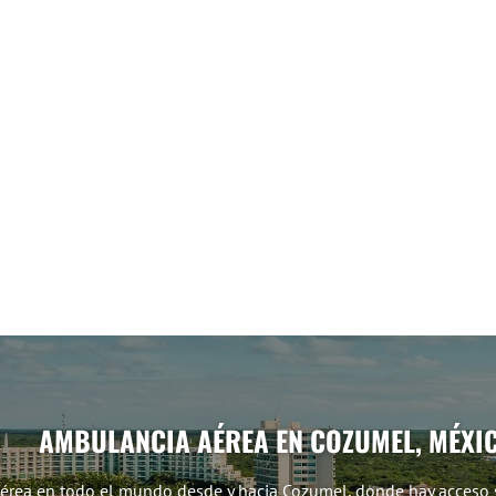
AMBULANCIA AÉREA EN COZUMEL, MÉXI
Aérea en todo el mundo desde y hacia Cozumel, donde hay acceso 