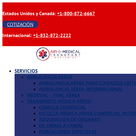
Estados Unidos y Canadá:
+1-800-872-6667
COTIZACIÓN
Internacional:
+1-832-872-2222
SERVICIOS
AMBULANCIA AEREA
AMBULANCIA AÉREA PARA CUIDADOS CRÍT
AMBULANCIA AÉREA INTERNACIONAL
MEDEVAC – EVAC AÉREA
TRANSPORTE MÉDICO AÉREO
CAMILLA COMERCIAL
ESCOLTA MÉDICA AÉREA COMERCIAL INTE
ADQUISICIÓN DE ÓRGANOS
DE CAMAS A CAMAS
POBLACIONES ESPECIALES