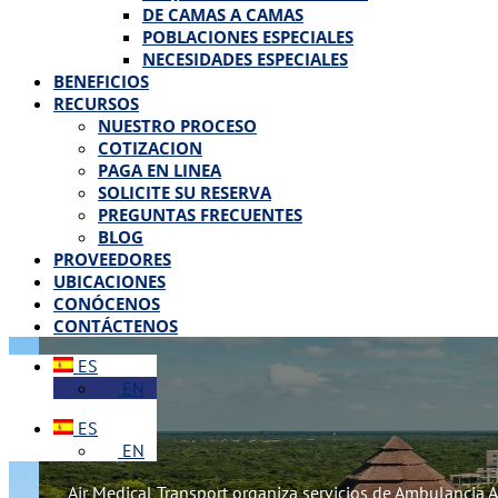
DE CAMAS A CAMAS
POBLACIONES ESPECIALES
NECESIDADES ESPECIALES
BENEFICIOS
RECURSOS
NUESTRO PROCESO
COTIZACION
PAGA EN LINEA
SOLICITE SU RESERVA
PREGUNTAS FRECUENTES
BLOG
PROVEEDORES
UBICACIONES
CONÓCENOS
CONTÁCTENOS
ES
EN
ES
EN
Air Medical Transport organiza servicios de Ambulancia 