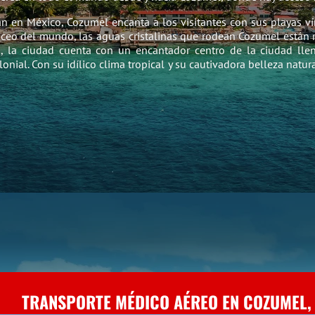
n en México, Cozumel encanta a los visitantes con sus playas vírg
eo del mundo, las aguas cristalinas que rodean Cozumel están r
s, la ciudad cuenta con un encantador centro de la ciudad ll
nial. Con su idílico clima tropical y su cautivadora belleza natur
TRANSPORTE MÉDICO AÉREO EN COZUMEL,