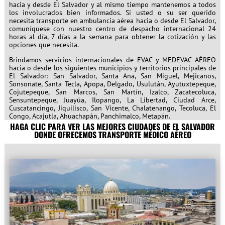
hacia y desde El Salvador y al mismo tiempo mantenemos a todos
los involucrados bien informados. Si usted o su ser querido
necesita transporte en ambulancia aérea hacia o desde El Salvador,
comuníquese con nuestro centro de despacho internacional 24
horas al día, 7 días a la semana para obtener la cotización y las
opciones que necesita.
Brindamos servicios internacionales de EVAC y MEDEVAC AÉREO
hacia o desde los siguientes municipios y territorios principales de
El Salvador: San Salvador, Santa Ana, San Miguel, Mejicanos,
Sonsonate, Santa Tecla, Apopa, Delgado, Usulután, Ayutuxtepeque,
Cojutepeque, San Marcos, San Martín, Izalco, Zacatecoluca,
Sensuntepeque, Juayúa, Ilopango, La Libertad, Ciudad Arce,
Cuscatancingo, Jiquilisco, San Vicente, Chalatenango, Tecoluca, El
Congo, Acajutla, Ahuachapán, Panchimalco, Metapán.
HAGA CLIC PARA VER LAS MEJORES CIUDADES DE EL SALVADOR
DONDE OFRECEMOS TRANSPORTE MÉDICO AÉREO