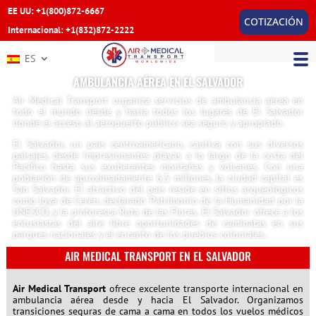
EE UU: +1(800)872-6667
COTIZACIÓN
Internacional: +1(832)872-2222
ES
AMBULANCIA AÉREA EN EL SALVADOR
Air Medical Transport organiza servicios de ambulancia aérea en
todo el mundo desde y hacia todos los lugares de El Salvador
donde el acceso al aeropuerto público sea seguro y apropiado.
El Salvador, un país centroamericano, cautiva con sus diversos
paisajes, desde impresionantes playas a lo largo de la costa del
Pacífico hasta sus exuberantes montañas y volcanes. Con una
población de aproximadamente 6,5 millones, la ciudad capital es
San Salvador. El atractivo del país reside en sitios arqueológicos
como Joya de Cerén, declarado Patrimonio de la Humanidad por la
UNESCO, y la pintoresca Ruta de las Flores. El Salvador ofrece a los
entusiastas del aire libre oportunidades de caminatas en sus
parques nacionales y el encanto de los pueblos coloniales.
AIR MEDICAL TRANSPORT EN EL SALVADOR
Air Medical Transport
ofrece excelente transporte internacional en
ambulancia aérea desde y hacia El Salvador. Organizamos
transiciones seguras de cama a cama en todos los vuelos médicos