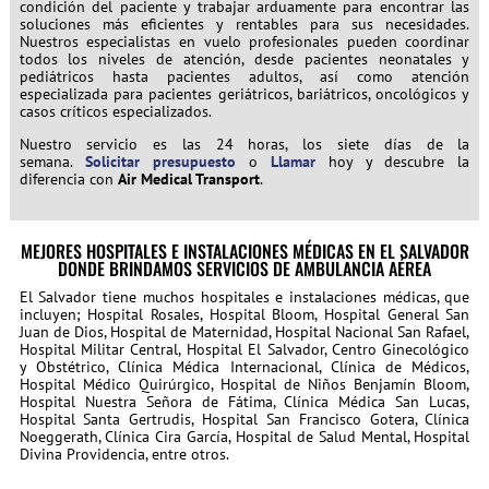
condición del paciente y trabajar arduamente para encontrar las
soluciones más eficientes y rentables para sus necesidades.
Nuestros especialistas en vuelo profesionales pueden coordinar
todos los niveles de atención, desde pacientes neonatales y
pediátricos hasta pacientes adultos, así como atención
especializada para pacientes geriátricos, bariátricos, oncológicos y
casos críticos especializados.
Nuestro servicio es las 24 horas, los siete días de la
semana.
Solicitar presupuesto
o
Llamar
hoy y descubre la
diferencia con
Air Medical Transport
.
MEJORES HOSPITALES E INSTALACIONES MÉDICAS EN EL SALVADOR
DONDE BRINDAMOS SERVICIOS DE AMBULANCIA AÉREA
El Salvador tiene muchos hospitales e instalaciones médicas, que
incluyen; Hospital Rosales, Hospital Bloom, Hospital General San
Juan de Dios, Hospital de Maternidad, Hospital Nacional San Rafael,
Hospital Militar Central, Hospital El Salvador, Centro Ginecológico
y Obstétrico, Clínica Médica Internacional, Clínica de Médicos,
Hospital Médico Quirúrgico, Hospital de Niños Benjamín Bloom,
Hospital Nuestra Señora de Fátima, Clínica Médica San Lucas,
Hospital Santa Gertrudis, Hospital San Francisco Gotera, Clínica
Noeggerath, Clínica Cira García, Hospital de Salud Mental, Hospital
Divina Providencia, entre otros.