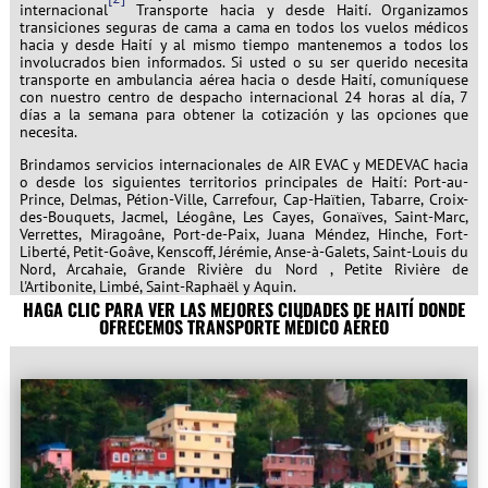
internacional
Transporte hacia y desde Haití. Organizamos
transiciones seguras de cama a cama en todos los vuelos médicos
hacia y desde Haití y al mismo tiempo mantenemos a todos los
involucrados bien informados. Si usted o su ser querido necesita
transporte en ambulancia aérea hacia o desde Haití, comuníquese
con nuestro centro de despacho internacional 24 horas al día, 7
días a la semana para obtener la cotización y las opciones que
necesita.
Brindamos servicios internacionales de AIR EVAC y MEDEVAC hacia
o desde los siguientes territorios principales de Haití: Port-au-
Prince, Delmas, Pétion-Ville, Carrefour, Cap-Haïtien, Tabarre, Croix-
des-Bouquets, Jacmel, Léogâne, Les Cayes, Gonaïves, Saint-Marc,
Verrettes, Miragoâne, Port-de-Paix, Juana Méndez, Hinche, Fort-
Liberté, Petit-Goâve, Kenscoff, Jérémie, Anse-à-Galets, Saint-Louis du
Nord, Arcahaie, Grande Rivière du Nord , Petite Rivière de
l'Artibonite, Limbé, Saint-Raphaël y Aquin.
HAGA CLIC PARA VER LAS MEJORES CIUDADES DE HAITÍ DONDE
OFRECEMOS TRANSPORTE MÉDICO AÉREO