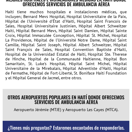
OFRECEMOS SERVICIOS DE AMBULANCIA AÉREA
Haití tiene muchos hospitales e instalaciones médicas, que
incluyen; Bernard Mevs Hospital, Hospital Universitaire de la Paix,
Hôpital de l'Université d'État d'Haïti, Hospital Saint Francois de
Sales, Hospital Universitaire Justinien, Hôpital Albert Schweitzer
Haití, Hôpital Bernard Mevs, Hôpital Saint Damien, Hôpital Sainte
Croix, Hôpital Immaculée Conception, Hôpital St. Michel, Hospital
La Providence, Hôpital de l'Université Notre Dame, Hôpital Saint
Camille, Hôpital Saint Joseph, Hôpital Albert Schweitzer, Hôpital
Saint François de Sales, Hospital Convention Baptiste d'Haiti,
Hospital de la Universidad Estatal de Haití, Hospital Ste. Therese
de Hinche, Hopital de la Communauté Haitienne, Hopital Bon
Samaritain, St. Luke's Hospital, Hôpital Saint Michel, Hôpital
Universitaire de la Mirebalais, Hôpital Adventiste d'Haiti, Hopital
de Fermathe, Hôpital de Fort-Liberté, St. Boniface Haití Foundation
y el Hôpital General de Jacmel, entre otros.
OTROS AEROPUERTOS POPULARES EN HAITÍ DONDE OFRECEMOS
SERVICIOS DE AMBULANCIA AÉREA
Aeropuerto Jérémie (MTJE) y Aeropuerto Les Cayes (MTCA).
¿Tienes más preguntas? Estaremos encantados de responderlas.