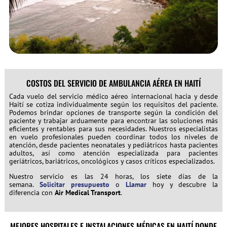
COSTOS DEL SERVICIO DE AMBULANCIA AÉREA EN HAITÍ
Cada vuelo del servicio médico aéreo internacional hacia y desde
Haití se cotiza individualmente según los requisitos del paciente.
Podemos brindar opciones de transporte según la condición del
paciente y trabajar arduamente para encontrar las soluciones más
eficientes y rentables para sus necesidades. Nuestros especialistas
en vuelo profesionales pueden coordinar todos los niveles de
atención, desde pacientes neonatales y pediátricos hasta pacientes
adultos, así como atención especializada para pacientes
geriátricos, bariátricos, oncológicos y casos críticos especializados.
Nuestro servicio es las 24 horas, los siete días de la
semana.
Solicitar presupuesto
o
Llamar
hoy y descubre la
diferencia con
Air Medical Transport
.
MEJORES HOSPITALES E INSTALACIONES MÉDICAS EN HAITÍ DONDE