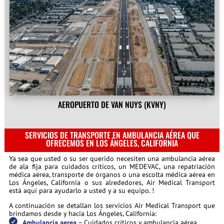
AEROPUERTO DE VAN NUYS (KVNY)
SERVICIOS DE TRANSPORTE EN AMBULANCIA AÉREA QUE
OFRECEMOS EN LOS ÁNGELES, CALIFORNIA
Ya sea que usted o su ser querido necesiten una ambulancia aérea
de ala fija para cuidados críticos, un MEDEVAC, una repatriación
médica aérea, transporte de órganos o una escolta médica aérea en
Los Ángeles, California o sus alrededores, Air Medical Transport
está aquí para ayudarlo a usted y a su equipo. !
A continuación se detallan los servicios Air Medical Transport que
brindamos desde y hacia Los Ángeles, California:
Ambulancia aerea
– Cuidados críticos y ambulancia aérea