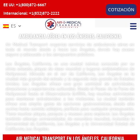
EE UU: +1(800)872-6667
COTIZACIÓN
Internacional: +1(832)872-2222
ES
AMBULANCIA AÉREA EN LOS ÁNGELES, CALIFORNIA
Air Medical Transport organiza servicios de ambulancia aérea en
todo el mundo desde y hacia Los Ángeles, donde hay acceso
seguro y adecuado a los aeropuertos públicos.
Los Ángeles, California, es una ciudad icónica conocida por su
clima soleado, playas de clase mundial y lugares emblemáticos de
Hollywood. Ubicada en el sur de California, Los Ángeles es la
ciudad más grande del estado y la segunda más grande de Estados
Unidos. Los Ángeles ofrece una gran cantidad de actividades,
atracciones y experiencias culturales. Desde el Paseo de la Fama de
Hollywood hasta el Observatorio Griffith, hay muchas actividades
para mantener entretenidos a los visitantes. La ciudad también
ofrece una amplia gama de opciones gastronómicas, desde alta
cocina hasta comida callejera, perfecta para cualquier presupuesto.
Tiene muchas playas, parques y museos para explorar. Los Ángeles
también alberga universidades de renombre mundial, incluidas la
Universidad de California, Los Ángeles y la Universidad Estatal de
California, Los Ángeles.
AIR MEDICAL TRANSPORT EN LOS ÁNGELES, CALIFORNIA