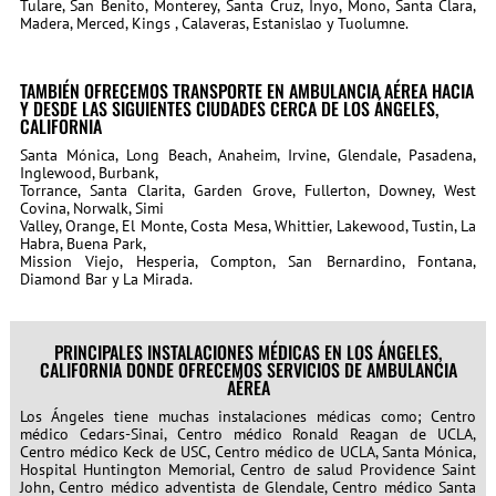
Tulare, San Benito, Monterey, Santa Cruz, Inyo, Mono, Santa Clara,
Madera, Merced, Kings , Calaveras, Estanislao y Tuolumne.
TAMBIÉN OFRECEMOS TRANSPORTE EN AMBULANCIA AÉREA HACIA
Y DESDE LAS SIGUIENTES CIUDADES CERCA DE LOS ÁNGELES,
CALIFORNIA
Santa Mónica, Long Beach, Anaheim, Irvine, Glendale, Pasadena,
Inglewood, Burbank,
Torrance, Santa Clarita, Garden Grove, Fullerton, Downey, West
Covina, Norwalk, Simi
Valley, Orange, El Monte, Costa Mesa, Whittier, Lakewood, Tustin, La
Habra, Buena Park,
Mission Viejo, Hesperia, Compton, San Bernardino, Fontana,
Diamond Bar y La Mirada.
PRINCIPALES INSTALACIONES MÉDICAS EN LOS ÁNGELES,
CALIFORNIA DONDE OFRECEMOS SERVICIOS DE AMBULANCIA
AÉREA
Los Ángeles tiene muchas instalaciones médicas como; Centro
médico Cedars-Sinai, Centro médico Ronald Reagan de UCLA,
Centro médico Keck de USC, Centro médico de UCLA, Santa Mónica,
Hospital Huntington Memorial, Centro de salud Providence Saint
John, Centro médico adventista de Glendale, Centro médico Santa