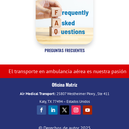
PREGUNTAS FRECUENTES
El transporte en ambulancia aérea es nuestra pasión
Oficina Matriz
Air Medical Transport:
25807 Westheimer Pkwy., Ste 411
Katy, TX 77494 – Estados Unidos
© Derechos de autor 2025