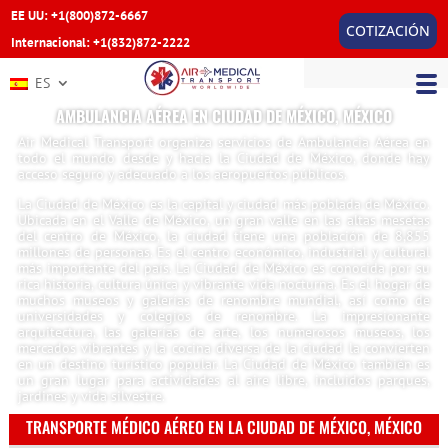
EE UU: +1(800)872-6667
COTIZACIÓN
Internacional: +1(832)872-2222
ES
AMBULANCIA AÉREA EN CIUDAD DE MÉXICO, MÉXICO
Air Medical Transport organiza servicios de Ambulancia Aérea en
todo el mundo desde y hacia la Ciudad de México, donde hay
acceso seguro y adecuado a los aeropuertos públicos.
La Ciudad de México es la capital y ciudad más poblada de México.
Ubicada en el Valle de México, un gran valle en las altas mesetas
del centro de México, la ciudad tiene una población de 8,855
millones de personas. Es el centro económico, industrial y cultural
más importante del país. La Ciudad de México es conocida por su
rica historia, cultura única y vibrante vida nocturna. Es el hogar de
muchos museos y galerías de renombre mundial, así como de
universidades y colegios de renombre. La impresionante
arquitectura, las galerías de arte, los numerosos museos, los
mercados vibrantes y la cocina diversa de la ciudad la convierten
en un destino turístico popular. La Ciudad de México también es
un gran lugar para actividades al aire libre, incluidos parques,
jardines y vida silvestre.
TRANSPORTE MÉDICO AÉREO EN LA CIUDAD DE MÉXICO, MÉXICO