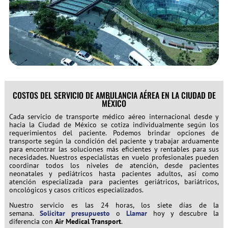
COSTOS DEL SERVICIO DE AMBULANCIA AÉREA EN LA CIUDAD DE
MÉXICO
Cada servicio de transporte médico aéreo internacional desde y
hacia la Ciudad de México se cotiza individualmente según los
requerimientos del paciente. Podemos brindar opciones de
transporte según la condición del paciente y trabajar arduamente
para encontrar las soluciones más eficientes y rentables para sus
necesidades. Nuestros especialistas en vuelo profesionales pueden
coordinar todos los niveles de atención, desde pacientes
neonatales y pediátricos hasta pacientes adultos, así como
atención especializada para pacientes geriátricos, bariátricos,
oncológicos y casos críticos especializados.
Nuestro servicio es las 24 horas, los siete días de la
semana.
Solicitar presupuesto
o
Llamar
hoy y descubre la
diferencia con
Air Medical Transport
.