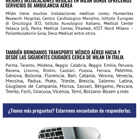
MEJORES INSTALACIONES MÉDICAS EN MILÁN DONDE OFRECEMOS
SERVICIOS DE AMBULANCIA AÉREA
Milán tiene muchas instalaciones médicas como; Humanitas
Research Hospital, Centro Cardiologico Monzino, Istituto Europeo
di Oncologia IEO, Istituto Auxologico Italiano, Medical Center
Velasca (srl), Penta Medical Center, Vitamed, ASST Nord Milano –
Poliambulatorio Gola, Deva Medical entre otros.
TAMBIÉN BRINDAMOS TRANSPORTE MÉDICO AÉREO HACIA Y
DESDE LAS SIGUIENTES CIUDADES CERCA DE MILÁN EN ITALIA
Parma, Taranto, Módena, Reggio Calabria, Reggio Emilia, Perugia,
Palermo,
Rávena, Livorno, Rimini, Cagliari, Foggia, Ferrara,
Génova, Bolonia, Florencia, Bari, Catania, Verona, Venecia,
Messina, Padua, Prato, Trieste, Brescia,
Salerno. Latina,
Giugliano de Campania, Monza, Sassari, Bérgamo, Pescara,
Trento, Forlì, Siracusa, Vicenza, Terni, Bolzano-Bozen y más
¿Tienes más preguntas? Estaremos encantados de responderlas.