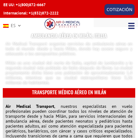
EE UU: +1(800)872-6667
COTIZACIÓN
Internacional: +1(832)872-2222
ES
AMBULANCIA AÉREA EN MILÁN, ITALIA
Air Medical Transport organiza servicios de ambulancia aérea en
todo el mundo desde y hacia Milán, donde hay acceso seguro y
adecuado a los aeropuertos públicos.
Milán es una ciudad del norte de Italia, capital de Lombardía y la
segunda ciudad más poblada de Italia después de Roma. La ciudad
propiamente dicha tiene una población de aproximadamente 1,4
millones, mientras que su ciudad metropolitana tiene 3,26
millones de habitantes.
TRANSPORTE MÉDICO AÉREO EN MILÁN
Air Medical Transport
, nuestros especialistas en vuelo
profesionales pueden coordinar todos los niveles de atención de
transporte desde y hacia Milán, para servicios internacionales de
ambulancia aérea, desde pacientes neonatos y pediátricos hasta
pacientes adultos, así como atención especializada para pacientes
geriátricos, bariátricos, con cáncer y casos críticos especializados.
Incluyendo transiciones de cama a cama que requieren que todos