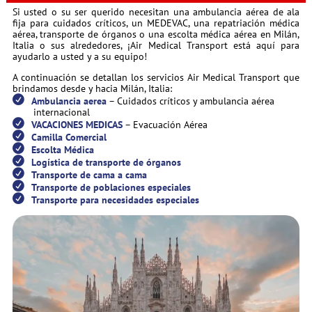
Si usted o su ser querido necesitan una ambulancia aérea de ala
fija para cuidados críticos, un MEDEVAC, una repatriación médica
aérea, transporte de órganos o una escolta médica aérea en Milán,
Italia o sus alrededores, ¡Air Medical Transport está aquí para
ayudarlo a usted y a su equipo!
A continuación se detallan los servicios Air Medical Transport que
brindamos desde y hacia Milán, Italia:
Ambulancia aerea
– Cuidados críticos y ambulancia aérea
internacional
VACACIONES MEDICAS
– Evacuación Aérea
Camilla Comercial
Escolta Médica
Logística de transporte de órganos
Transporte de cama a cama
Transporte de poblaciones especiales
Transporte para necesidades especiales