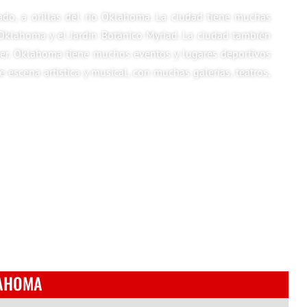
ado, a orillas del río Oklahoma. La ciudad tiene muchas
Oklahoma y el Jardín Botánico Myriad. La ciudad también
ner. Oklahoma tiene muchos eventos y lugares deportivos
scena artística y musical, con muchas galerías, teatros,
LAHOMA