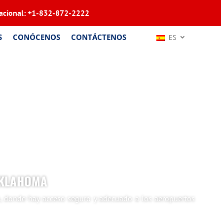
acional:
+1-832-872-2222
S
CONÓCENOS
CONTÁCTENOS
ES
OKLAHOMA
, donde hay acceso seguro y adecuado a los aeropuertos