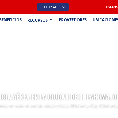
COTIZACIÓN
Intern
BENEFICIOS
PROVEEDORES
UBICACIONE
RECURSOS
CIA AÉREA EN LA CIUDAD DE OKLAHOMA, 
a aérea en todo el mundo desde y hacia Oklahoma City, Oklahoma