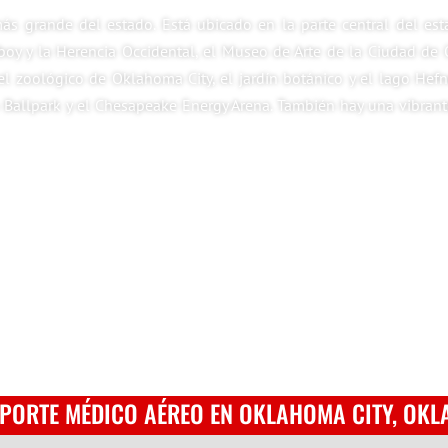
s grande del estado. Está ubicado en la parte central del est
oy y la Herencia Occidental, el Museo de Arte de la Ciudad de 
el zoológico de Oklahoma City, el jardín botánico y el lago Hef
allpark y el Chesapeake Energy Arena. También hay una vibrante e
PORTE MÉDICO AÉREO EN OKLAHOMA CITY, OK