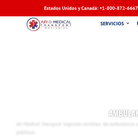
Estados Unidos y Canadá:
+1-800-872-6667
SERVICIOS
AMBULAN
Air Medical Transport organiza servicios de ambulanci
públicos.