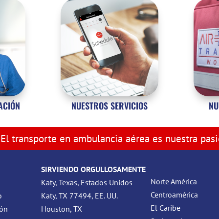
ZACIÓN
NUESTROS SERVICIOS
NU
El transporte en ambulancia aérea es nuestra pas
SIRVIENDO ORGULLOSAMENTE
Norte América
Katy, Texas, Estados Unidos
Centroamérica
o
Katy, TX 77494, EE. UU.
El Caribe
ión
Houston, TX