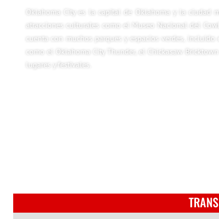
Oklahoma City es la capital de Oklahoma y la ciudad má
atracciones culturales como el Museo Nacional del Cowb
cuenta con muchos parques y espacios verdes, incluido 
como el Oklahoma City Thunder, el Chickasaw Bricktown B
lugares y festivales.
TRANS