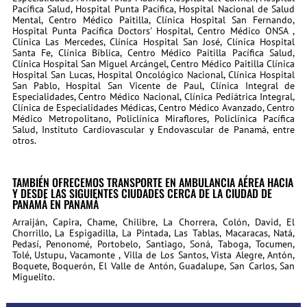
Pacífica Salud, Hospital Punta Pacífica, Hospital Nacional de Salud
Mental, Centro Médico Paitilla, Clínica Hospital San Fernando,
Hospital Punta Pacífica Doctors' Hospital, Centro Médico ONSA ,
Clínica Las Mercedes, Clínica Hospital San José, Clínica Hospital
Santa Fe, Clínica Bíblica, Centro Médico Paitilla Pacífica Salud,
Clínica Hospital San Miguel Arcángel, Centro Médico Paitilla Clínica
Hospital San Lucas, Hospital Oncológico Nacional, Clínica Hospital
San Pablo, Hospital San Vicente de Paul, Clínica Integral de
Especialidades, Centro Médico Nacional, Clínica Pediátrica Integral,
Clínica de Especialidades Médicas, Centro Médico Avanzado, Centro
Médico Metropolitano, Policlínica Miraflores, Policlínica Pacífica
Salud, Instituto Cardiovascular y Endovascular de Panamá, entre
otros.
TAMBIÉN OFRECEMOS TRANSPORTE EN AMBULANCIA AÉREA HACIA
Y DESDE LAS SIGUIENTES CIUDADES CERCA DE LA CIUDAD DE
PANAMÁ EN PANAMÁ
Arraiján, Capira, Chame, Chilibre, La Chorrera, Colón, David, El
Chorrillo, La Espigadilla, La Pintada, Las Tablas, Macaracas, Natá,
Pedasí, Penonomé, Portobelo, Santiago, Soná, Taboga, Tocumen,
Tolé, Ustupu, Vacamonte , Villa de Los Santos, Vista Alegre, Antón,
Boquete, Boquerón, El Valle de Antón, Guadalupe, San Carlos, San
Miguelito.