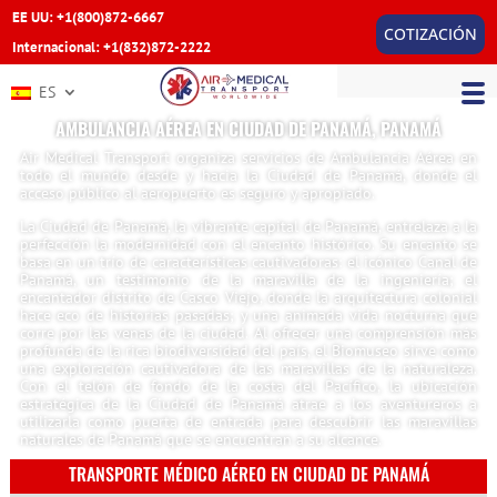
EE UU: +1(800)872-6667
COTIZACIÓN
Internacional: +1(832)872-2222
ES
AMBULANCIA AÉREA EN CIUDAD DE PANAMÁ, PANAMÁ
Air Medical Transport organiza servicios de Ambulancia Aérea en
todo el mundo desde y hacia la Ciudad de Panamá, donde el
acceso público al aeropuerto es seguro y apropiado.
La Ciudad de Panamá, la vibrante capital de Panamá, entrelaza a la
perfección la modernidad con el encanto histórico. Su encanto se
basa en un trío de características cautivadoras: el icónico Canal de
Panamá, un testimonio de la maravilla de la ingeniería; el
encantador distrito de Casco Viejo, donde la arquitectura colonial
hace eco de historias pasadas; y una animada vida nocturna que
corre por las venas de la ciudad. Al ofrecer una comprensión más
profunda de la rica biodiversidad del país, el Biomuseo sirve como
una exploración cautivadora de las maravillas de la naturaleza.
Con el telón de fondo de la costa del Pacífico, la ubicación
estratégica de la Ciudad de Panamá atrae a los aventureros a
utilizarla como puerta de entrada para descubrir las maravillas
naturales de Panamá que se encuentran a su alcance.
TRANSPORTE MÉDICO AÉREO EN CIUDAD DE PANAMÁ