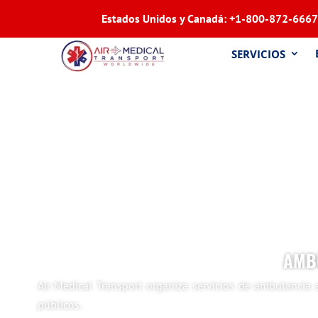
Estados Unidos y Canadá:
+1-800-872-6667
SERVICIOS
AMBU
Air Medical Transport organiza servicios de ambulancia
públicos.