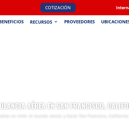
COTIZACIÓN
Intern
BENEFICIOS
PROVEEDORES
UBICACIONE
RECURSOS
LANCIA AÉREA EN SAN FRANCISCO, CALIF
 aérea en todo el mundo desde y hacia San Francisco, Californi