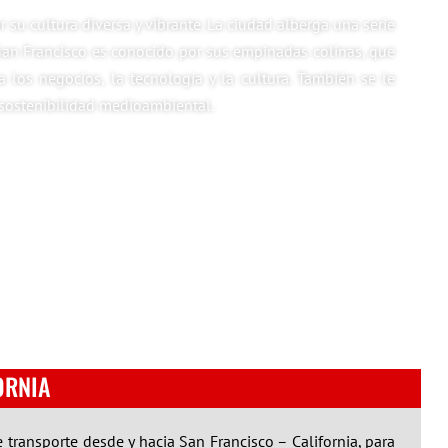
su cultura diversa y vibrante. La ciudad alberga una serie
. San Francisco es conocido por sus empinadas colinas, que
a los negocios, la tecnología y la cultura. También se le
 sostenibilidad medioambiental.
ORNIA
 transporte desde y hacia San Francisco – California, para