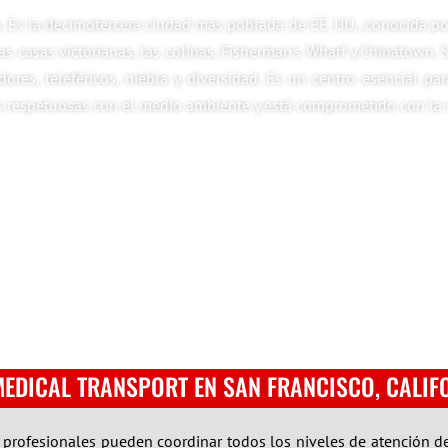
. Es la decimotercera ciudad más poblada de EE. UU., conocida por 
cas casas victorianas, las colinas, Fisherman's Wharf y Chinatown
ores, teleféricos, niebla y diversidad. Es un centro esencial par
as respetuosas con el medio ambiente y está comprometido con la
MEDICAL TRANSPORT EN SAN FRANCISCO, CALIF
o profesionales pueden coordinar todos los niveles de atención de