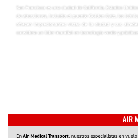
San Francisco es una ciudad de California, Estados Unidos
de atracciones, incluido el puente Golden Gate, las icóni
ofrecen impresionantes vistas de la ciudad y sus alreded
considera un líder mundial en tecnología verde y práctic
AIR 
En
Air Medical Transport
, nuestros especialistas en vuel