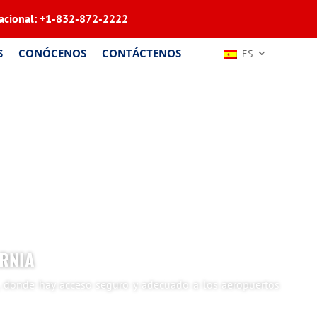
acional:
+1-832-872-2222
S
CONÓCENOS
CONTÁCTENOS
ES
ORNIA
a, donde hay acceso seguro y adecuado a los aeropuertos