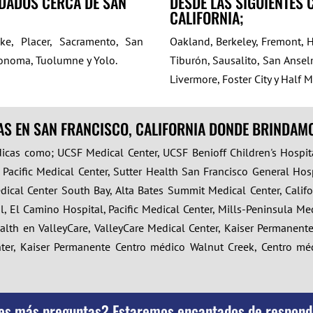
NDADOS CERCA DE SAN
DESDE LAS SIGUIENTES 
CALIFORNIA;
ake, Placer, Sacramento, San
Oakland, Berkeley, Fremont, H
Sonoma, Tuolumne y Yolo.
Tiburón, Sausalito, San Ansel
Livermore, Foster City y Half 
AS EN SAN FRANCISCO, CALIFORNIA DONDE BRINDAM
dicas como; UCSF Medical Center, UCSF Benioff Children's Hospita
ia Pacific Medical Center, Sutter Health San Francisco General H
ical Center South Bay, Alta Bates Summit Medical Center, Californ
l, El Camino Hospital, Pacific Medical Center, Mills-Peninsula M
ealth en ValleyCare, ValleyCare Medical Center, Kaiser Permanen
nter, Kaiser Permanente Centro médico Walnut Creek, Centro mé
es más preguntas? Estaremos encantados de respond