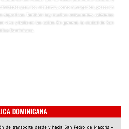
ctividades para los visitantes, como navegación, pesca en
es deportivas. También hay muchos restaurantes, cafeterías
n vivo y baile en las calles. En general, la ciudad de San
ública Dominicana.
LICA DOMINICANA
ión de transporte desde y hacia San Pedro de Macorís –