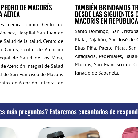
N PEDRO DE MACORÍS
TAMBIÉN BRINDAMOS TR
A AÉREA
DESDE LAS SIGUIENTES
MACORÍS EN REPÚBLIC
es médicas como; Centro de
Santo Domingo, San Cristóbal
 Sánchez, Hospital San Juan de
Plata, Dajabón, San José de 
de Salud de la salud, Centro de
Elías Piña, Puerto Plata, Sa
n Carlos, Centro de Atención
Altagracia, Pedernales, Bara
tegral de Salud de Los Mina,
Macorís, San Francisco de Go
 de Atención Integral de Salud
Ignacio de Sabaneta.
ud de San Francisco de Macorís
entro de Atención Integral de
es más preguntas? Estaremos encantados de respond