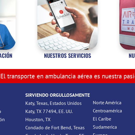
ZACIÓN
NUESTROS SERVICIOS
NU
El transporte en ambulancia aérea es nuestra pas
SIRVIENDO ORGULLOSAMENTE
Norte América
Katy, Texas, Estados Unidos
Centroamérica
o
Katy, TX 77494, EE. UU.
El Caribe
ión
Houston, TX
Sudamerica
Condado de Fort Bend, Texas
Europa