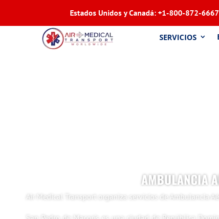
Estados Unidos y Canadá:
+1-800-872-6667
SERVICIOS
AMBULANCIA A
Air Medical Transport organiza servicios de Ambulancia A
San Pedro de Macorís es una ciudad de República Dominic