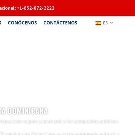
acional:
+1-832-872-2222
S
CONÓCENOS
CONTÁCTENOS
ES
CA DOMINICANA
 hay acceso seguro y adecuado a los aeropuertos públicos.
Ciudad de los Poetas” por su vasto patrimonio cultural y