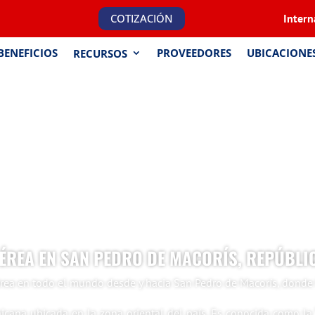
COTIZACIÓN
Intern
BENEFICIOS
PROVEEDORES
UBICACIONE
RECURSOS
ÉREA EN SAN PEDRO DE MACORÍS, REPÚBLI
érea en todo el mundo desde y hacia San Pedro de Macorís, donde
ana ubicada en la zona oriental del país. Es conocida como la “