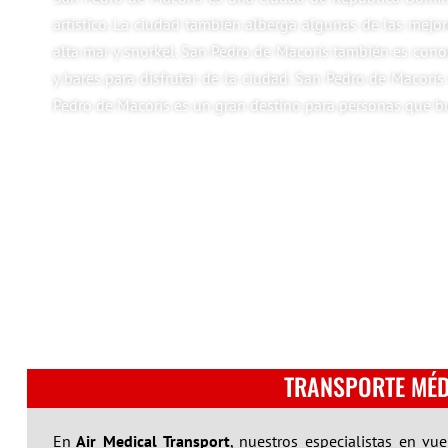
artístico. La ciudad también alberga algunas de las mejo
alta mar y snorkel. San Pedro de Macorís también es conoc
y bares para disfrutar de la ciudad. San Pedro de Macorís
Pedro de Macorís es un gran destino para personas que bus
TRANSPORTE MÉD
En
Air Medical Transport
, nuestros especialistas en v