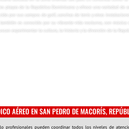
res playas de la República Dominicana y ofrece una variedad de a
ido por sus campos de golf, canchas de tenis y otras instalacion
 también es conocido por su vibrante vida nocturna, con música e
can experimentar la cultura, la historia y la diversión de la Rep
ICO AÉREO EN SAN PEDRO DE MACORÍS, REPÚB
uelo profesionales pueden coordinar todos los niveles de atenc