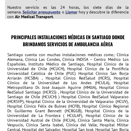
Nuestro servicio es las 24 horas, los siete días de la
semana.
Solicitar presupuesto
o
Llamar
hoy y descubre la diferencia
con
Air Medical Transport
.
PRINCIPALES INSTALACIONES MÉDICAS EN SANTIAGO DONDE
BRINDAMOS SERVICIOS DE AMBULANCIA AÉREA
Santiago cuenta con muchas instalaciones médicas como; Clínica
Alemana, Clínica Las Condes, Clínica INDISA – Centro Médico Los
Españoles, Instituto Médico de Santiago, Hospital Clínico de la
Universidad de Chile (HCUCH), Hospital Clínico de la Pontificia
Universidad Católica de Chile (PUC) Hospital Clínico San Borja
Arriarán (HCSBA) , Hospital Clínico RedSalud (HCRS), Hospital
Clínico de la Universidad de Los Andes (HCULA), Hospital
Metropolitano Dr. José Joaquín Aguirre (HMJJA), Hospital Clínico
RedSalud Santiago (HCRSS) , Hospital Clínico de la Universidad de
Santiago de Chile (HCUCH) ) Hospital Clínico RedSalud Valparaíso
(HCRSVP), Hospital Clínico de la Universidad de Valparaíso (HCUV),
Hospital Clínico Félix de Bulnes (HCFB), Hospital Clínico Regional
Dr. Guillermo Grant Bennett (HCRGGB), Hospital Clínico de la
Universidad de La Frontera ( HCULAF), Hospital Clínico de la
Universidad Austral de Chile (HCUA), Clínica Santa María, Clínica
Vespucio, Clínica Santa Isabel, Clínica del Valle, Hospital Militar
Central, Hospital del Salvador, Hospital San José, Hospital San Borja