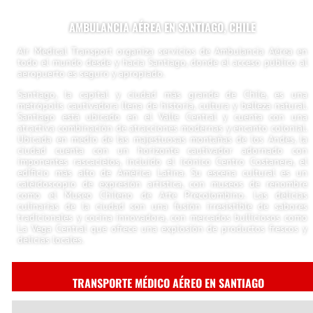
AMBULANCIA AÉREA EN SANTIAGO, CHILE
Air Medical Transport organiza servicios de Ambulancia Aérea en
todo el mundo desde y hacia Santiago, donde el acceso público al
aeropuerto es seguro y apropiado.
Santiago, la capital y ciudad más grande de Chile, es una
metrópolis cautivadora llena de historia, cultura y belleza natural.
Santiago está ubicado en el Valle Central y cuenta con una
atractiva combinación de atracciones modernas y encanto colonial.
Ubicada en medio de las majestuosas montañas de los Andes, la
ciudad cuenta con un horizonte cautivador adornado con
imponentes rascacielos, incluido el icónico Centro Costanera, el
edificio más alto de América Latina. Su escena cultural es un
caleidoscopio de expresión artística, con museos de renombre
como el Museo Chileno de Arte Precolombino. Las delicias
culinarias de la ciudad son una fusión irresistible de sabores
tradicionales y cocina innovadora, con mercados bulliciosos como
La Vega Central que ofrece una explosión de productos frescos y
delicias locales.
TRANSPORTE MÉDICO AÉREO EN SANTIAGO