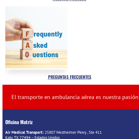
PREGUNTAS FRECUENTES
El transporte en ambulancia aérea es nuestra pasión
Oficina Matriz
Air Medical Transport:
25807 Westheimer Pkwy., Ste 411
Katy, TX 77494 – Estados Unidos