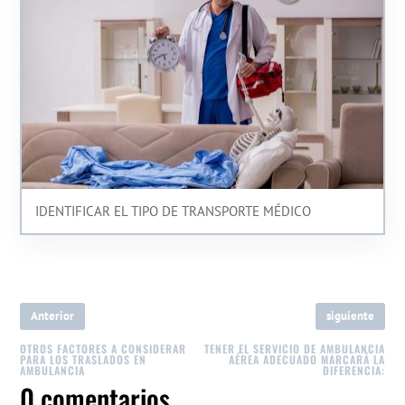
IDENTIFICAR EL TIPO DE TRANSPORTE MÉDICO
Anterior
siguiente
OTROS FACTORES A CONSIDERAR
TENER EL SERVICIO DE AMBULANCIA
PARA LOS TRASLADOS EN
AÉREA ADECUADO MARCARÁ LA
AMBULANCIA
DIFERENCIA:
0 comentarios