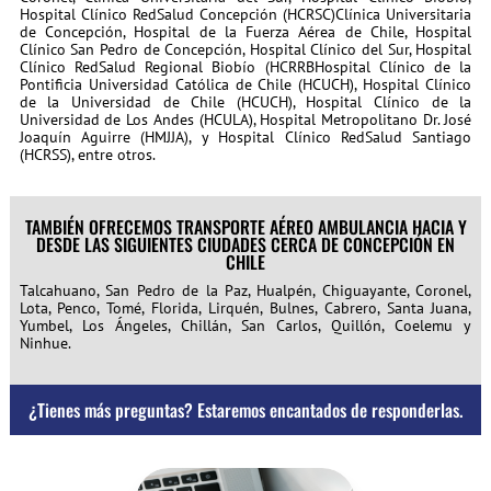
Hospital Clínico RedSalud Concepción (HCRSC)Clínica Universitaria
de Concepción, Hospital de la Fuerza Aérea de Chile, Hospital
Clínico San Pedro de Concepción, Hospital Clínico del Sur, Hospital
Clínico RedSalud Regional Biobío (HCRRBHospital Clínico de la
Pontificia Universidad Católica de Chile (HCUCH), Hospital Clínico
de la Universidad de Chile (HCUCH), Hospital Clínico de la
Universidad de Los Andes (HCULA), Hospital Metropolitano Dr. José
Joaquín Aguirre (HMJJA), y Hospital Clínico RedSalud Santiago
(HCRSS), entre otros.
TAMBIÉN OFRECEMOS TRANSPORTE AÉREO AMBULANCIA HACIA Y
DESDE LAS SIGUIENTES CIUDADES CERCA DE CONCEPCIÓN EN
CHILE
Talcahuano, San Pedro de la Paz, Hualpén, Chiguayante, Coronel,
Lota, Penco, Tomé, Florida, Lirquén, Bulnes, Cabrero, Santa Juana,
Yumbel, Los Ángeles, Chillán, San Carlos, Quillón, Coelemu y
Ninhue.
¿Tienes más preguntas? Estaremos encantados de responderlas.