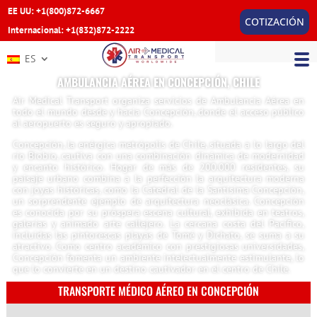
EE UU: +1(800)872-6667
COTIZACIÓN
Internacional: +1(832)872-2222
ES
AMBULANCIA AÉREA EN CONCEPCIÓN, CHILE
Air Medical Transport organiza servicios de Ambulancia Aérea en
todo el mundo desde y hacia Concepción, donde el acceso público
al aeropuerto es seguro y apropiado.
Concepción, la enérgica metrópolis de Chile, situada a lo largo del
río Biobío, cautiva con una combinación dinámica de modernidad
y encanto histórico. Hogar de más de 200.000 residentes, su
paisaje urbano combina a la perfección la arquitectura moderna
con joyas históricas, como la Catedral de la Santísima Concepción,
un sorprendente ejemplo de arquitectura neoclásica. Concepción
es conocida por su próspera escena cultural, exhibida en teatros,
galerías y animado arte callejero. La cercana costa del Pacífico,
incluidas las pintorescas playas de Tomé y Dichato, se suma a su
atractivo. Como centro académico con prestigiosas universidades,
Concepción fomenta un ambiente intelectualmente estimulante, lo
que lo convierte en un destino cautivador en el centro de Chile.
TRANSPORTE MÉDICO AÉREO EN CONCEPCIÓN