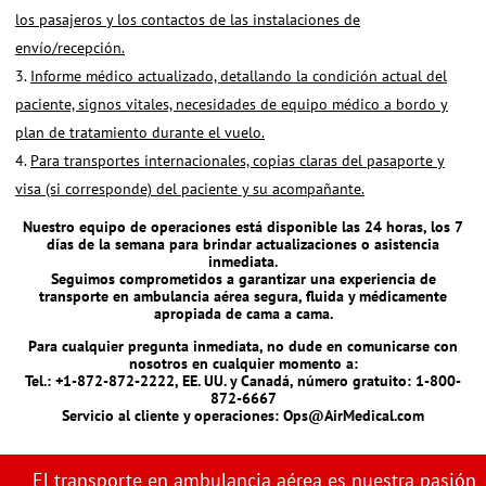
los pasajeros y los contactos de las instalaciones de
envío/recepción.
Informe médico actualizado, detallando la condición actual del
paciente, signos vitales, necesidades de equipo médico a bordo y
plan de tratamiento durante el vuelo.
Para transportes internacionales, copias claras del pasaporte y
visa (si corresponde) del paciente y su acompañante.
Nuestro equipo de operaciones está disponible las 24 horas, los 7
días de la semana para brindar actualizaciones o asistencia
inmediata.
Seguimos comprometidos a garantizar una experiencia de
transporte en ambulancia aérea segura, fluida y médicamente
apropiada de cama a cama.
Para cualquier pregunta inmediata, no dude en comunicarse con
nosotros en cualquier momento a:
Tel.: +1-872-872-2222, EE. UU. y Canadá, número gratuito: 1-800-
872-6667
Servicio al cliente y operaciones:
Ops@AirMedical.com
El transporte en ambulancia aérea es nuestra pasión